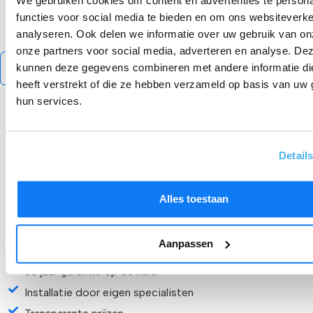
We gebruiken cookies om content en advertenties te persona
functies voor social media te bieden en om ons websiteverke
Bekijk hier de actuele
waterontharder kosten
.
analyseren. Ook delen we informatie over uw gebruik van on
onze partners voor social media, adverteren en analyse. De
Bekijk hier de waterontharder kosten
kunnen deze gegevens combineren met andere informatie di
heeft verstrekt of die ze hebben verzameld op basis van uw 
hun services.
Waarom kiezen veel klanten voor
Detail
Aqua at Home?
Alles toestaan
Wanneer klanten op zoek zijn naar de beste
waterontharder, kiezen zij voor:
Aanpassen
15 jaar garantie
30 jaar garantie op de hars
Installatie door eigen specialisten