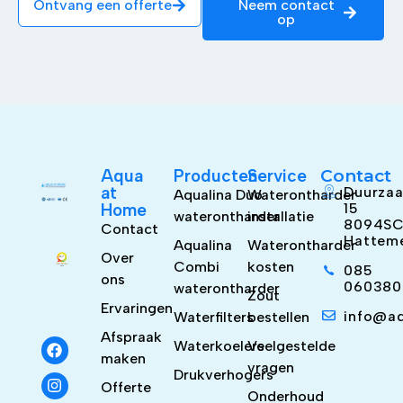
Ontvang een offerte
Neem contact
op
Aqua
Producten
Service
Contact
at
Duurzaa
Aqualina Duo
Waterontharder
Home
15
waterontharder
installatie
8094S
Contact
Hattem
Aqualina
Waterontharder
Over
Combi
kosten
085
ons
060380
waterontharder
Zout
Ervaringen
info@a
Waterfilters
bestellen
Afspraak
Waterkoelers
Veelgestelde
maken
vragen
Drukverhogers
Offerte
Onderhoud