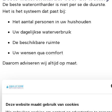
De beste waterontharder is niet per se de duurste.
Het is het systeem dat past bij:
Het aantal personen in uw huishouden
Uw dagelijkse waterverbruik
De beschikbare ruimte
Uw wensen qua comfort
Daarom adviseren wij altijd op maat.
Wat kost de beste waterontharder?
De prijs hangt af van capaciteit en situatie.
Wilt u meer weten over de gemiddelde
Deze website maakt gebruik van cookies
waterontharder kosten inclusief installatie?