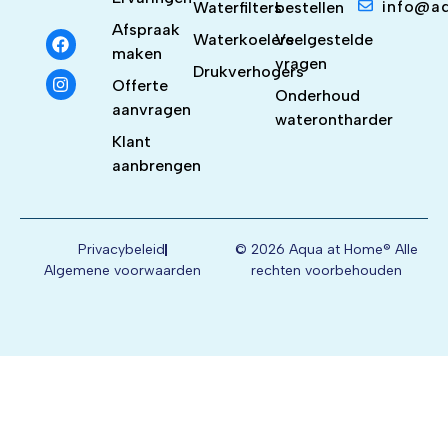
info@a
Waterfilters
bestellen
Afspraak
Waterkoelers
Veelgestelde
maken
vragen
Drukverhogers
Offerte
Onderhoud
aanvragen
waterontharder
Klant
aanbrengen
Privacybeleid
© 2026 Aqua at Home® Alle
Algemene voorwaarden
rechten voorbehouden