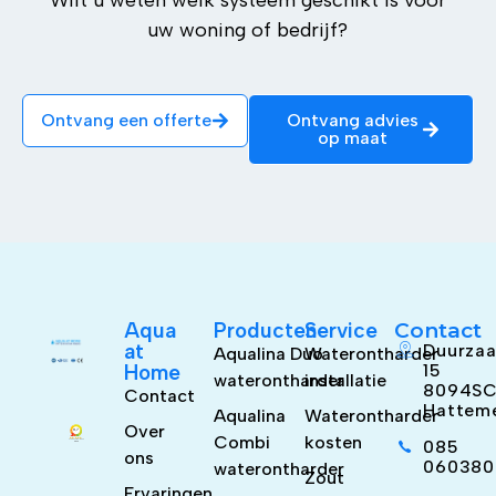
Wilt u weten welk systeem geschikt is voor
uw woning of bedrijf?
Ontvang een offerte
Ontvang advies
op maat
Aqua
Producten
Service
Contact
at
Duurzaa
Aqualina Duo
Waterontharder
Home
15
waterontharder
installatie
8094S
Contact
Hattem
Aqualina
Waterontharder
Over
Combi
kosten
085
ons
060380
waterontharder
Zout
Ervaringen