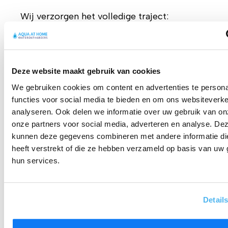
Wij verzorgen het volledige traject:
Analyse van uw waterverbruik
Capaciteitsberekening
Deze website maakt gebruik van cookies
Offerte op maat
We gebruiken cookies om content en advertenties te persona
functies voor social media te bieden en om ons websiteverke
Installatie door ervaren monteurs
analyseren. Ook delen we informatie over uw gebruik van on
onze partners voor social media, adverteren en analyse. De
Service & onderhoud mogelijk
kunnen deze gegevens combineren met andere informatie di
heeft verstrekt of die ze hebben verzameld op basis van uw 
Elke installatie wordt afgestemd op uw
hun services.
situatie.
Detail
Specialist in waterbehandeling