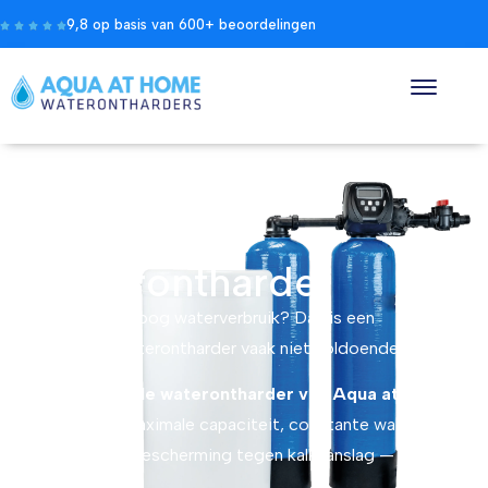
9,8 op basis van 600+ beoordelingen
Industriële
Waterontharder
Heeft u een hoog waterverbruik? Dan is een
standaard waterontharder vaak niet voldoende.
Een
industriële waterontharder van Aqua at Home
garandeert maximale capaciteit, constante waterdruk
en volledige bescherming tegen kalkaanslag — ook bij
piekbelasting.