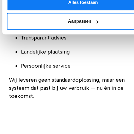
Alles toestaan
Ervaring in particulier én zakelijk
Aanpassen
Hoogwaardige componenten
Transparant advies
Landelijke plaatsing
Persoonlijke service
Wij leveren geen standaardoplossing, maar een
systeem dat past bij uw verbruik — nu én in de
toekomst.