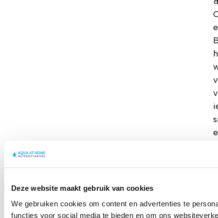
O
e
B
w
v
v
i
s
e
p
o
h
Deze website maakt gebruik van cookies
n
We gebruiken cookies om content en advertenties te persona
g
functies voor social media te bieden en om ons websiteverke