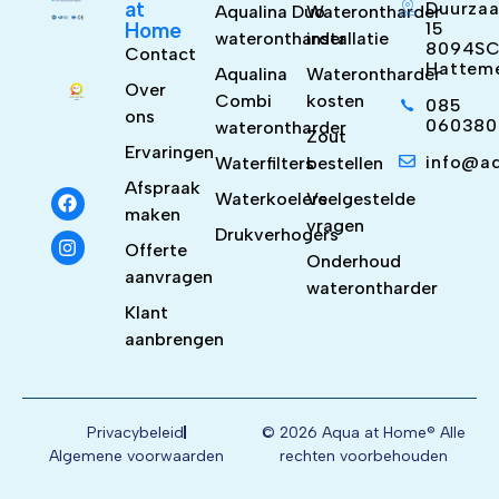
at
Duurzaa
Aqualina Duo
Waterontharder
Home
15
waterontharder
installatie
8094S
Contact
Hattem
Aqualina
Waterontharder
Over
Combi
kosten
085
ons
060380
waterontharder
Zout
Ervaringen
info@a
Waterfilters
bestellen
Afspraak
Waterkoelers
Veelgestelde
maken
vragen
Drukverhogers
Offerte
Onderhoud
aanvragen
waterontharder
Klant
aanbrengen
Privacybeleid
© 2026 Aqua at Home® Alle
Algemene voorwaarden
rechten voorbehouden