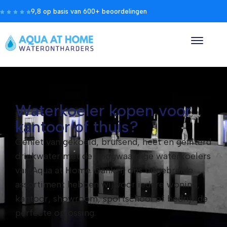
9,8 op basis van 600+ beoordelingen
Waterkoeler kopen voor
kantoor of thuis?
Geniet van gekoeld, bruisend, heet en gefilterd
drinkwater met de hoogwaardige waterkoelers
van Aqua at Home. Dankzij ons uitgebreide
assortiment hebben wij voor iedere woning,
kantoor, showroom, sportschool of bedrijf de
perfecte oplossing.