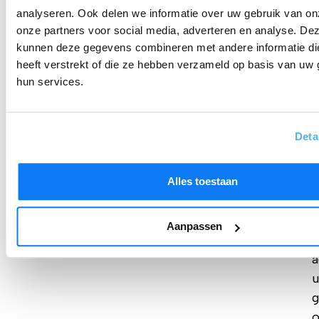
analyseren. Ook delen we informatie over uw gebruik van on
e
onze partners voor social media, adverteren en analyse. De
kunnen deze gegevens combineren met andere informatie di
heeft verstrekt of die ze hebben verzameld op basis van uw 
k
hun services.
e
d
w
Deta
e
z
Alles toestaan
o
h
Aanpassen
w
a
u
g
o