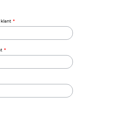
 klant
nt