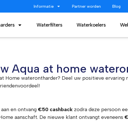
Informatie
Partner worden
Blog
arders
Waterfilters
Waterkoelers
We
uw Aqua at home watero
at Home waterontharder? Deel uw positieve ervaring me
vriendenvoordeel!
s aan en ontvang
€50 cashback
zodra deze persoon ee
t Home aanschaft. De nieuwe klant ontvangt eveneens
€