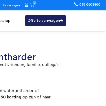
0
085 0603800
Ervaringen
bshop
Offerte aanvragen
ntharder
t vrienden, familie, collega’s
n waterontharder of
50 korting
op zijn of haar