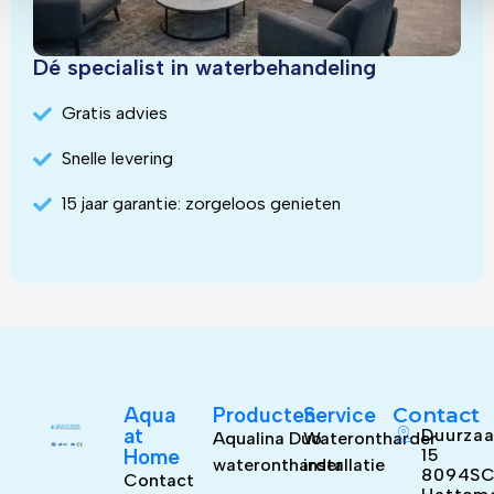
Dé specialist in waterbehandeling
Gratis advies
Snelle levering
15 jaar garantie: zorgeloos genieten
Aqua
Producten
Service
Contact
at
Duurzaa
Aqualina Duo
Waterontharder
Home
15
waterontharder
installatie
8094S
Contact