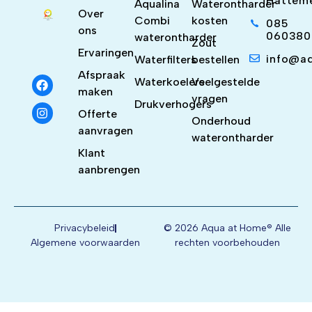
Hattem
Aqualina
Waterontharder
Over
Combi
kosten
085
ons
060380
waterontharder
Zout
Ervaringen
info@a
Waterfilters
bestellen
Afspraak
Waterkoelers
Veelgestelde
maken
vragen
Drukverhogers
Offerte
Onderhoud
aanvragen
waterontharder
Klant
aanbrengen
Privacybeleid
© 2026 Aqua at Home® Alle
Algemene voorwaarden
rechten voorbehouden