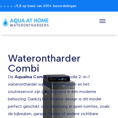
9,8 op basis van 600+ beoordelingen
Waterontharder
Combi
De
Aqualina Combi
is onze stijlvolle 2-in-1
waterontharder waarbij de ontharder en het
zoutreservoir zijn geïntegreerd in één moderne
behuizing. Dankzij het strakke design is dit model
perfect geschikt voor plaatsing in open ruimtes, zoals
de bijkeuken, garage, kelder of andere zichtbare