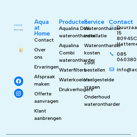
Aqua
Producten
Service
Contact
at
Duurzaa
Aqualina Duo
Waterontharder
Home
15
waterontharder
installatie
8094S
Contact
Hattem
Aqualina
Waterontharder
Over
Combi
kosten
085
ons
060380
waterontharder
Zout
Ervaringen
info@a
Waterfilters
bestellen
Afspraak
Waterkoelers
Veelgestelde
maken
vragen
Drukverhogers
Offerte
Onderhoud
aanvragen
waterontharder
Klant
aanbrengen