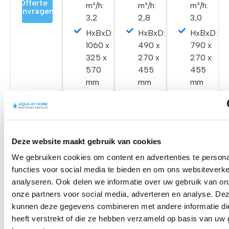
Offerte
m³/h:
m³/h:
m³/h:
aanvragen
3,2
2,8
3,0
HxBxD:
HxBxD:
HxBxD:
1060 x
490 x
790 x
325 x
270 x
270 x
570
455
455
mm
mm
mm
Offerte
Offerte
Offerte
aanvragen
aanvragen
aanvragen
Deze website maakt gebruik van cookies
We gebruiken cookies om content en advertenties te persona
functies voor social media te bieden en om ons websiteverke
analyseren. Ook delen we informatie over uw gebruik van on
onze partners voor social media, adverteren en analyse. De
kunnen deze gegevens combineren met andere informatie di
heeft verstrekt of die ze hebben verzameld op basis van uw 