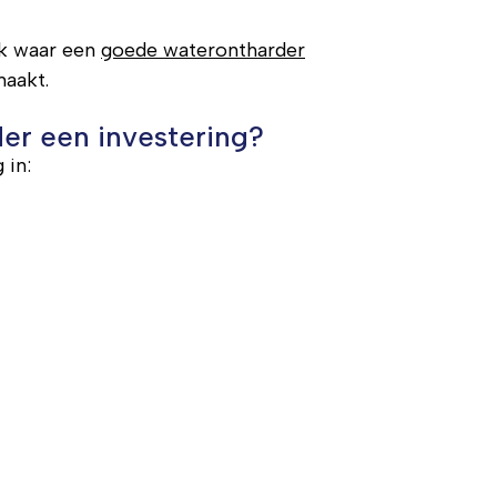
ook waar een
goede waterontharder
aakt.
er een investering?
 in: