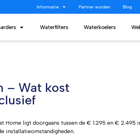
Informatie
Partner worden
Blog
arders
Waterfilters
Waterkoelers
We
n – Wat kost
clusief
 Home ligt doorgaans tussen de € 1.295 en € 2.495 inclu
de installatieomstandigheden.