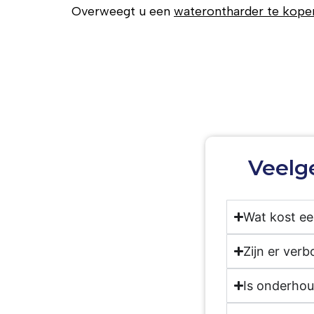
Overweegt u een
waterontharder te kope
Veelg
Wat kost e
Zijn er ver
Is onderhou