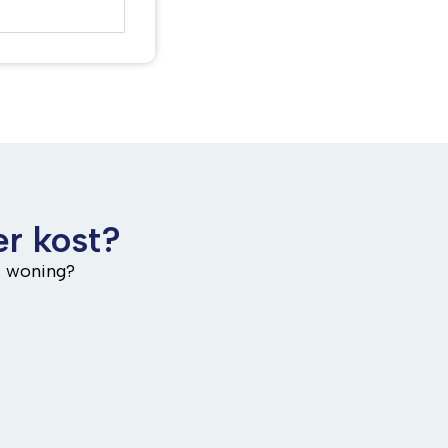
r kost?
w woning?