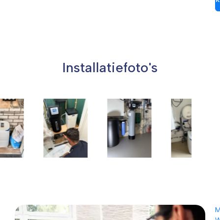
Installatiefoto's
M