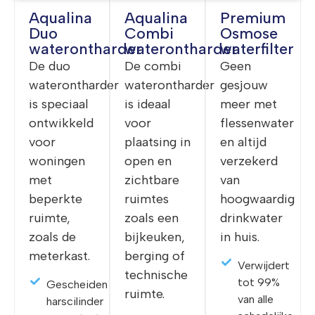
Aqualina
Aqualina
Premium
Duo
Combi
Osmose
waterontharder
waterontharder
waterfilter
De duo
De combi
Geen
waterontharder
waterontharder
gesjouw
is speciaal
is ideaal
meer met
ontwikkeld
voor
flessenwater
voor
plaatsing in
en altijd
woningen
open en
verzekerd
met
zichtbare
van
beperkte
ruimtes
hoogwaardig
ruimte,
zoals een
drinkwater
zoals de
bijkeuken,
in huis.
meterkast.
berging of
Verwijdert
technische
tot 99%
Gescheiden
ruimte.
van alle
harscilinder