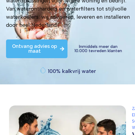
wateroplossingen voor iedere woning en bedrijf.
Van waterontharders en waterfilters tot stijlvolle
waterkoelers: wij adviseren, leveren en installeren
door heel Nederland.
Ontvang advies op
Inmiddels meer dan
maat
10.000 tevreden klanten
100% kalkvrij water
Z
E
W