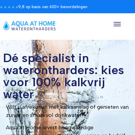
9,8 op basis van 600+ beoordelingen
Dé specialist in
waterontharders: kies
voor 100% kalkvrij
water
Wilt u afrekenen met kalkaanslag of genieten van
zuiver en smaakvol drinkwater?
Aqua at Home levert hoogwaardige