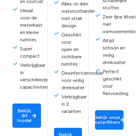
schadelijke
en zoutvat
Alles-in-één
stoffen
Ideaal
waterontharder
Zeer fijne filtrat
voor de
met strak
met
meterkast
design
osmosemembr
en kleine
Geschikt
ruimtes
Altijd
voor
schoon en
Super
open en
veilig
compact
zichtbare
drinkwater
ruimtes
Verkrijgbaar
Perfect
in
Desinfectiemodule
geschikt
verschillende
voor veilig
voor
capaciteiten
drinkwater
flesvoeding
Verkrijgbaar
in 2
Bekijk
varianten
dit
Bekijk onze
model
waterfilters
Bekijk