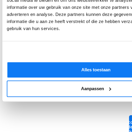
social media te bieden en om ons websiteverkeer te analyse
informatie over uw gebruik van onze site met onze partners 
adverteren en analyse. Deze partners kunnen deze gegeve
informatie die u aan ze heeft verstrekt of die ze hebben ver
gebruik van hun services.
Alles toestaan
Aanpassen
Ont
d
werk