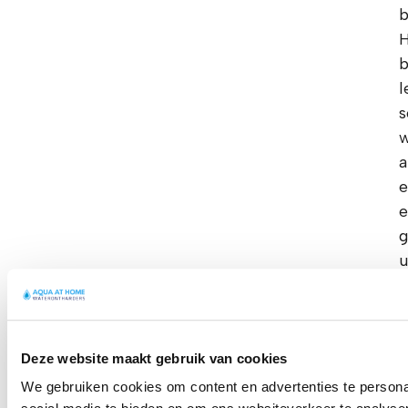
b
H
b
l
s
a
e
e
g
u
v
z
w
Deze website maakt gebruik van cookies
H
We gebruiken cookies om content en advertenties te persona
r