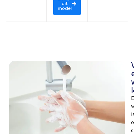
dit
model
w
i
e
s