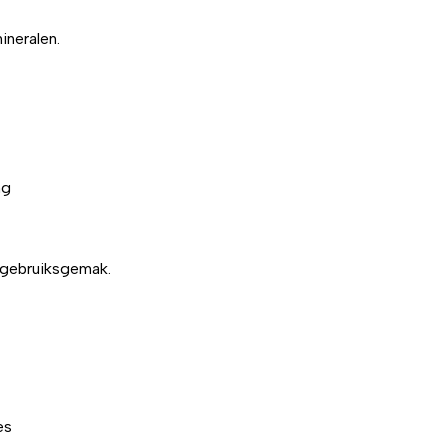
ineralen.
ng
 gebruiksgemak.
es