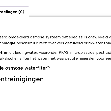
delingen (0)
eerd omgekeerd osmose systeem dat speciaal is ontwikkeld vo
hnologie
beschikt u direct over vers gezuiverd drinkwater zon
ffen
uit leidingwater, waaronder PFAS, microplastics, pesticid
 alkalische nafilter het water met waardevolle mineralen voor e
e osmose waterfilter?
ontreinigingen
)