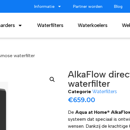
Informatie
Partner worden
Blog
arders
Waterfilters
Waterkoelers
We
mose waterfilter
AlkaFlow dire
waterfilter
Categorie
Waterfilters
€
659.00
De
Aqua at Home® AlkaFlo
systeem dat speciaal is ontwi
wensen. Dankzij de krachtige