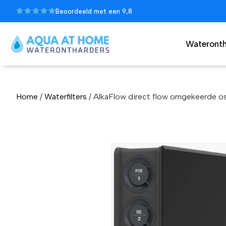
Beoordeeld met een 9,8
Wateronth
Home
/
Waterfilters
/ AlkaFlow direct flow omgekeerde os