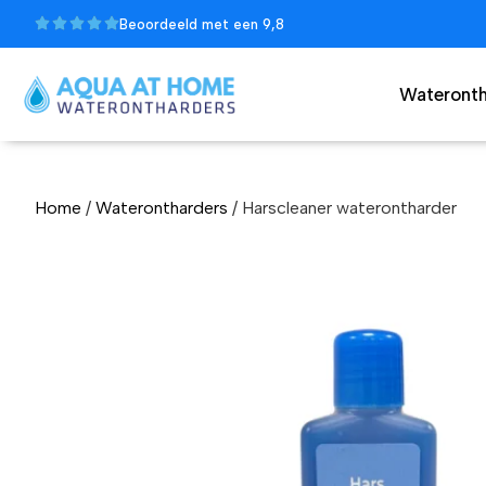
Beoordeeld met een 9,8
Wateronth
Home
/
Waterontharders
/ Harscleaner waterontharder