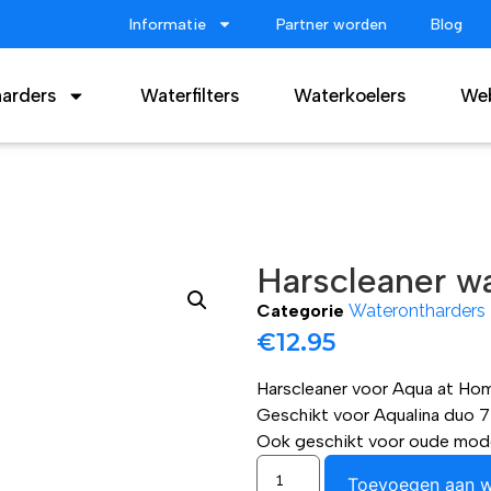
Informatie
Partner worden
Blog
arders
Waterfilters
Waterkoelers
We
Harscleaner w
Categorie
Waterontharders
€
12.95
Harscleaner voor Aqua at Ho
Geschikt voor Aqualina duo 7
Ook geschikt voor oude modell
Toevoegen aan 