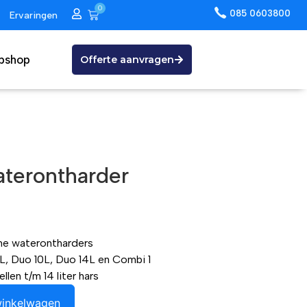
0
085 0603800
Ervaringen
bshop
Offerte aanvragen
aterontharder
me waterontharders
L, Duo 10L, Duo 14L en Combi 1
en t/m 14 liter hars
winkelwagen