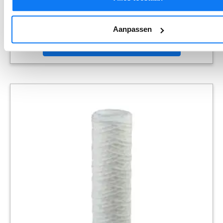
AQUAlogic healthy waterfilter
€
299.00
Aanpassen
Toevoegen aan winkelwagen