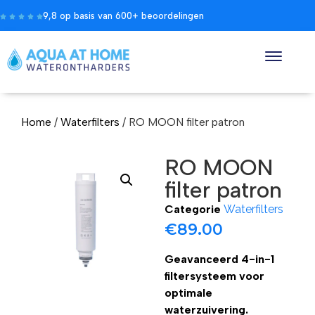
9,8 op basis van 600+ beoordelingen
Home
/
Waterfilters
/ RO MOON filter patron
RO MOON
filter patron
Categorie
Waterfilters
€
89.00
Geavanceerd 4-in-1
filtersysteem voor
optimale
waterzuivering.