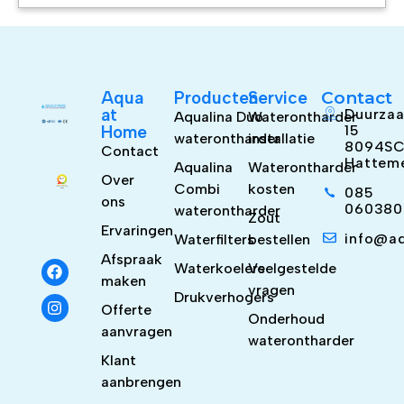
Aqua
Producten
Service
Contact
at
Duurzaa
Aqualina Duo
Waterontharder
Home
15
waterontharder
installatie
8094S
Contact
Hattem
Aqualina
Waterontharder
Over
Combi
kosten
085
ons
060380
waterontharder
Zout
Ervaringen
info@a
Waterfilters
bestellen
Afspraak
Waterkoelers
Veelgestelde
maken
vragen
Drukverhogers
Offerte
Onderhoud
aanvragen
waterontharder
Klant
aanbrengen