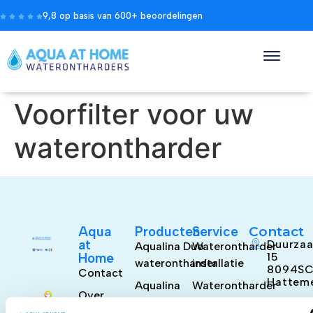
9,8 op basis van 600+ beoordelingen
Voorfilter voor uw
waterontharder
Aqua
Producten
Service
Contact
at
Duurzaa
Aqualina Duo
Waterontharder
Home
15
waterontharder
installatie
8094S
Contact
Hattem
Aqualina
Waterontharder
Over
Combi
kosten
085
ons