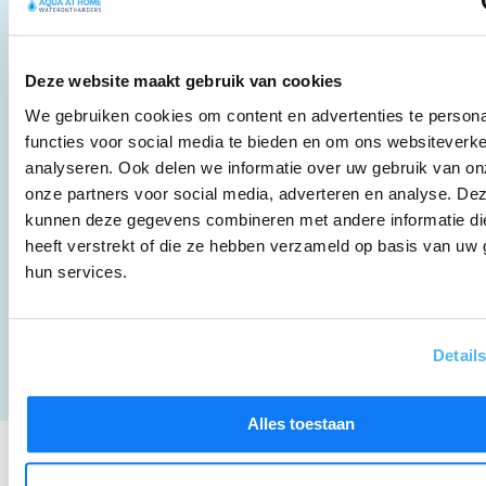
060380
waterontharder
Zout
Ervaringen
info@a
Waterfilters
bestellen
Afspraak
Waterkoelers
Veelgestelde
Deze website maakt gebruik van cookies
maken
vragen
Drukverhogers
We gebruiken cookies om content en advertenties te persona
Offerte
Onderhoud
functies voor social media te bieden en om ons websiteverke
aanvragen
waterontharder
analyseren. Ook delen we informatie over uw gebruik van on
Klant
onze partners voor social media, adverteren en analyse. De
aanbrengen
kunnen deze gegevens combineren met andere informatie di
heeft verstrekt of die ze hebben verzameld op basis van uw 
hun services.
Privacybeleid
© 2026 Aqua at Home® Alle
Algemene voorwaarden
rechten voorbehouden
Detail
Alles toestaan